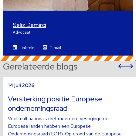
Seliz Demirci
Advocaat
LinkedIn
E-mail
Gerelateerde blogs
Vor
sli
s
Lees
L
14 juli 2026
meer
m
over
o
Versterking positie Europese
ondernemingsraad
Veel multinationals met meerdere vestigingen in
Europese landen hebben een Europese
Ondernemingsraad (EOR). Op grond van de Europese