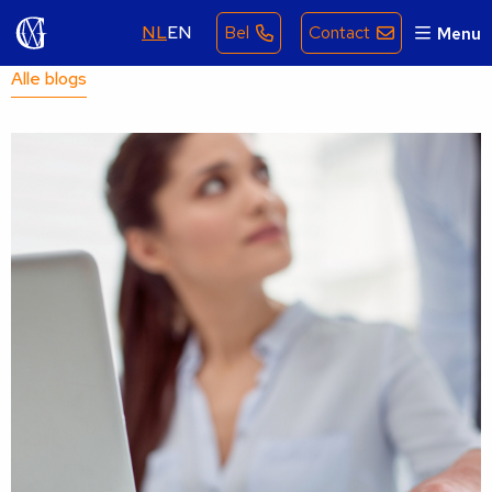
NL
EN
Bel
Contact
Menu
Alle blogs