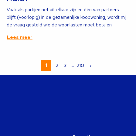
Vaak als partijen net uit elkaar zijn en één van partners
blijft (voorlopig) in de gezamenlijke koopwoning, wordt mij
de vraag gesteld wie de woonlasten moet betalen.
Lees meer
Lees
meer
1
2
3
…
210
›
over