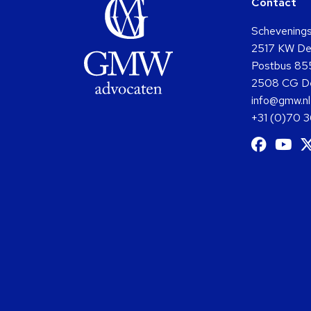
Contact
Schevening
2517 KW De
Postbus 85
2508 CG D
info@gmw.nl
+31 (0)70 
Ga
G
naar
na
Facebo
Y