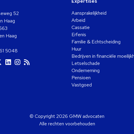
Expertises
Aansprakelijkheid
seweg 52
Arbeid
n Haag
Cassatie
563
Erfenis
en Haag
Familie & Echtscheiding
Huur
361 5048
Bedrijven in financiële moeilij
a
Ga
Ga
Ga
Ga
Letselschade
ar
naar
naar
naar
naar
Onderneming
ok
ouTube
Twitter
LinkedIn
Instagram
RSS
Pensioen
Vastgoed
© Copyright 2026 GMW advocaten
Alle rechten voorbehouden