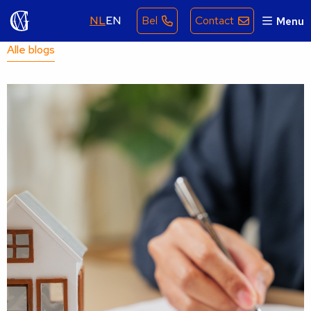
NL
EN
Bel
Contact
Menu
Alle blogs