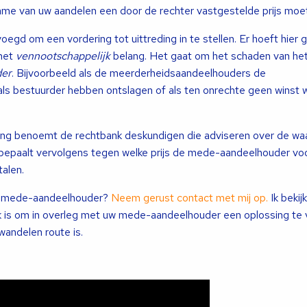
me van uw aandelen een door de rechter vastgestelde prijs moet
egd om een vordering tot uittreding in te stellen. Er hoeft hier 
 het
vennootschappelijk
belang. Het gaat om het schaden van het
der
. Bijvoorbeeld als de meerderheidsaandeelhouders de
ls bestuurder hebben ontslagen of als ten onrechte geen winst 
eding benoemt de rechtbank deskundigen die adviseren over de wa
r bepaalt vervolgens tegen welke prijs de mede-aandeelhouder v
alen.
w mede-aandeelhouder?
Neem gerust contact met mij op.
Ik bekij
k is om in overleg met uw mede-aandeelhouder een oplossing te v
andelen route is.