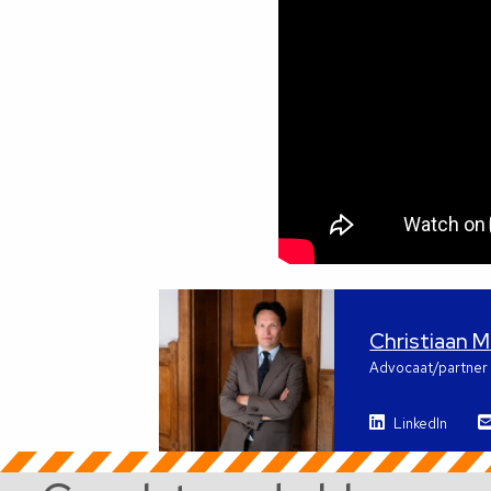
Christiaan 
Advocaat/partner
LinkedIn