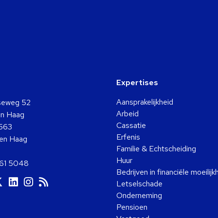
Expertises
Aansprakelijkheid
seweg 52
Arbeid
n Haag
Cassatie
563
Erfenis
en Haag
Familie & Echtscheiding
Huur
361 5048
Bedrijven in financiële moeilij
a
Ga
Ga
Ga
Ga
Letselschade
ar
naar
naar
naar
naar
Onderneming
ok
ouTube
Twitter
LinkedIn
Instagram
RSS
Pensioen