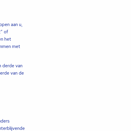
open aan u,
” of
en het
temmen met
n derde van
derde van de
uders
hterblijvende