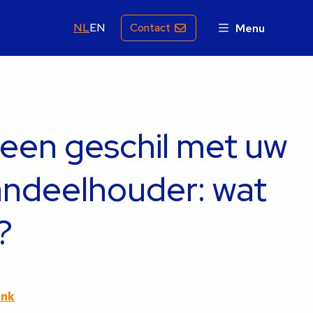
NL
EN
Contact
Menu
 een geschil met uw
ndeelhouder: wat
?
ink