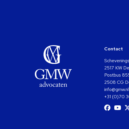
Contact
Schevening
2517 KW De
Postbus 85
2508 CG D
info@gmw.nl
+31 (0)70 
Ga
G
naar
na
Facebo
Y