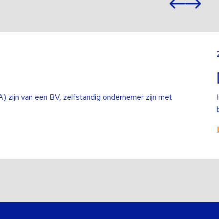
Vori
Vo
slide
sl
Lees
meer
over
) zijn van een BV, zelfstandig ondernemer zijn met