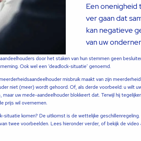
Een onenigheid 
ver gaan dat sam
kan negatieve g
van uw onderne
 aandeelhouders door het staken van hun stemmen geen besluit
neming. Ook wel een ‘deadlock-situatie’ genoemd.
n meerderheidsaandeelhouder misbruik maakt van zijn meerderheid
der niet (meer) wordt gehoord. Of, als derde voorbeeld: u wilt u
maar uw mede-aandeelhouder blokkeert dat. Terwijl hij tegelijkert
e prijs wil overnemen.
-situatie komen? De uitkomst is de wettelijke geschillenregeling.
d van twee voorbeelden. Lees hieronder verder, of bekijk de video