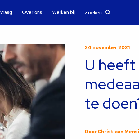
 vraag
Over ons
Werken bij
Zoeken
24 november 2021
U heeft
medeaa
te doen
Door
Christiaan Mens