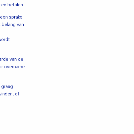
en betalen.
geen sprake
 belang van
wordt
arde van de
oor overname
k graag
inden, of