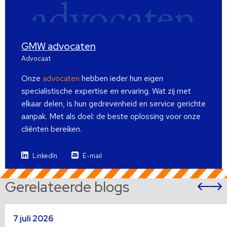
GMW advocaten
Advocaat
Onze
advocaten
hebben ieder hun eigen
specialistische expertise en ervaring. Wat zij met
elkaar delen, is hun gedrevenheid en service gerichte
aanpak. Met als doel: de beste oplossing voor onze
cliënten bereiken.
LinkedIn
E-mail
Gerelateerde blogs
Vor
sli
s
Lees
L
7 juli 2026
meer
m