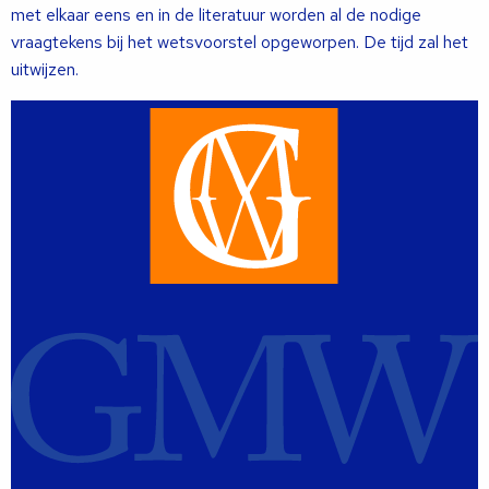
met elkaar eens en in de literatuur worden al de nodige
vraagtekens bij het wetsvoorstel opgeworpen. De tijd zal het
uitwijzen.