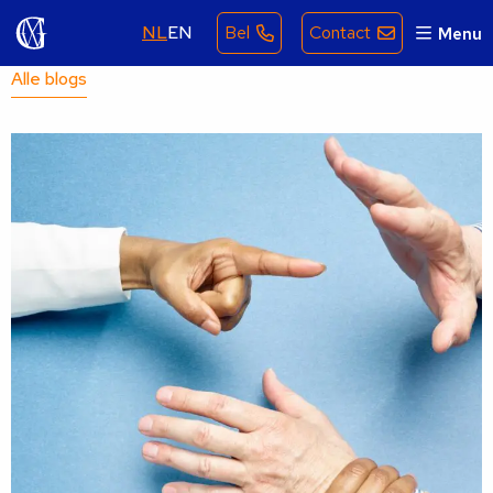
NL
EN
Bel
Contact
Menu
Alle blogs