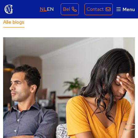
NL
EN
Bel
Contact
Menu
Alle blogs