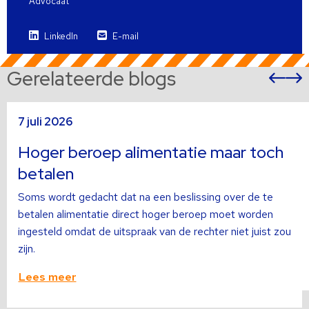
Advocaat
LinkedIn
E-mail
Gerelateerde blogs
Vor
sli
s
Lees
L
7 juli 2026
meer
m
over
o
Hoger beroep alimentatie maar toch
betalen
Soms wordt gedacht dat na een beslissing over de te
betalen alimentatie direct hoger beroep moet worden
ingesteld omdat de uitspraak van de rechter niet juist zou
zijn.
Lees meer