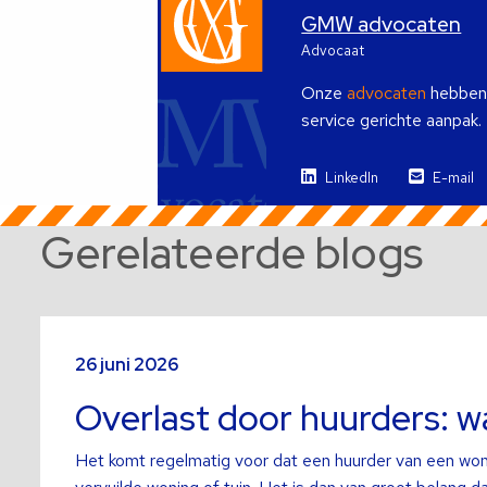
GMW advocaten
Advocaat
Onze
advocaten
hebben i
service gerichte aanpak.
LinkedIn
E-mail
Gerelateerde blogs
Lees
meer
26 juni 2026
over
Overlast door huurders: 
Het komt regelmatig voor dat een huurder van een woni