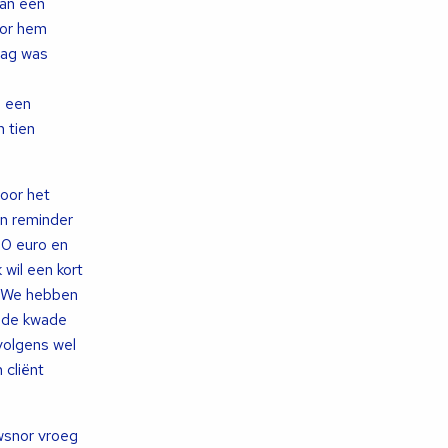
aan een
oor hem
dag was
n een
 tien
oor het
en reminder
00 euro en
 wil een kort
n. We hebben
 de kwade
volgens wel
 cliënt
wsnor vroeg