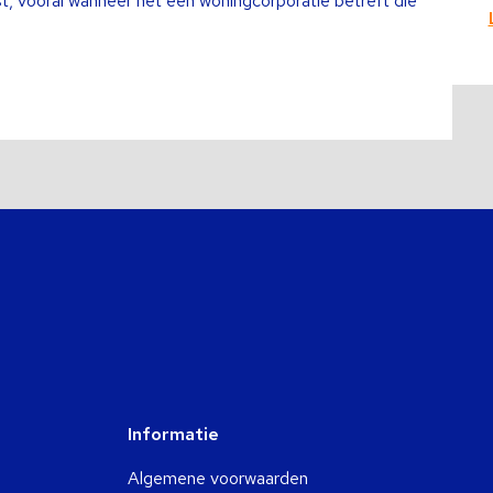
st, vooral wanneer het een woningcorporatie betreft die
Informatie
Algemene voorwaarden