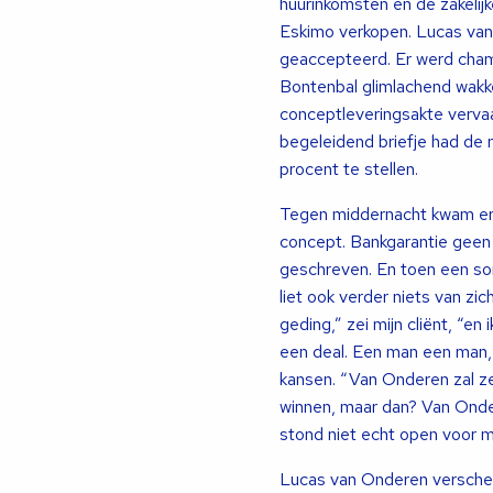
huurinkomsten en de zakelijk
Eskimo verkopen. Lucas van
geaccepteerd. Er werd cha
Bontenbal glimlachend wakk
conceptleveringsakte vervaa
begeleidend briefje had de
procent te stellen.
Tegen middernacht kwam er e
concept. Bankgarantie geen
geschreven. En toen een so
liet ook verder niets van zi
geding,” zei mijn cliënt, “
een deal. Een man een man,
kansen. “Van Onderen zal zeg
winnen, maar dan? Van Ondere
stond niet echt open voor m
Lucas van Onderen verschee