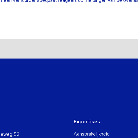
dat een verhuurder adequaat reageert op meldingen van de overla
Expertises
Aansprakelijkheid
seweg 52