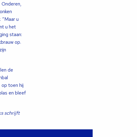
n Onderen,
ronken
. “Maar u
nt u het
ing staan:
nkbrauw op.
ijn
elen de
nbal
op toen hij
plas en bleef
 schrijft