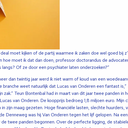
re deal moet kijken of de partij waarmee ik zaken doe wel goed bij z
n hoe moet ik dat dan doen, professor doctorandus de advocat
rts langs? Of ze door een psychiater laten onderzoeken?”
r dan twintig jaar werd ik niet warm of koud van een woedeaanv
 de branche weet natuurlijk dat Lucas van Onderen een fantast is,
zijn zak.” Teun Bontenbal had in maart van dit jaar twee panden in
ucas van Onderen. De koopprijs bedroeg 1,8 miljoen euro. Mijn c
in zijn maag gezeten. Hoge financiële lasten, slechte huurders, v
de Denneweg was hij Van Onderen tegen het lijf gelopen. Na een
er de twee panden begonnen. Over de perfecte ligging, de stabiel