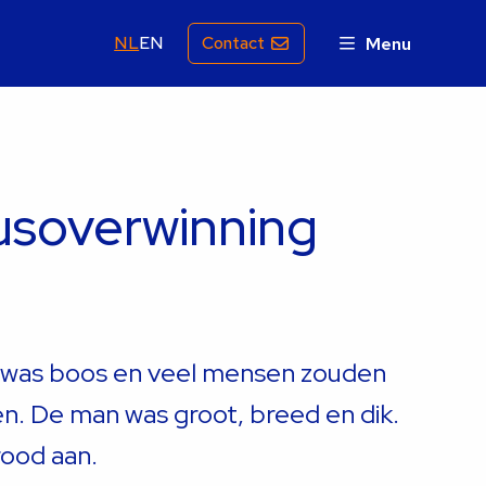
NL
EN
Contact
Menu
usoverwinning
 was boos en veel mensen zouden
en. De man was groot, breed en dik.
 rood aan.