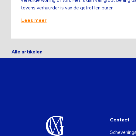
vervuilde woning of tuin. Het is dan van groot belang 
tevens verhuurder is van de getroffen buren.
Lees meer
Alle artikelen
Contact
Schevening