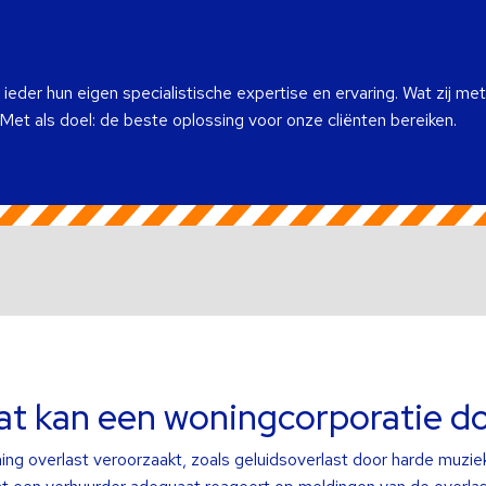
eder hun eigen specialistische expertise en ervaring. Wat zij met
 Met als doel: de beste oplossing voor onze cliënten bereiken.
wat kan een woningcorporatie d
ng overlast veroorzaakt, zoals geluidsoverlast door harde muziek