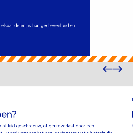
 elkaar delen, is hun gedrevenheid en
Vori
Vo
slide
sl
Lees
meer
over
oen?
 of luid geschreeuw, of geuroverlast door een