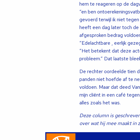
hem te reageren op de dagva
“en ben ontoerekeningsvatba
gevoerd terwijl ik niet tege
heeft een dag later toch de 
afgesproken bedrag voldoen
“Edelachtbare , eerlijk geze
“Het betekent dat deze acteur
probleem.” Dat laatste bleek
De rechter oordeelde tien d
panden niet hoefde af te n
voldoen. Maar dat deed Van 
mijn cliënt in een café tege
alles zoals het was.
Deze column is geschreven
over wat hij mee maakt in zi