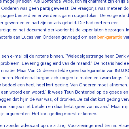
e mogelijkheden. Als Bontenbal wilde, kon hij charmant zijn en ijs 
 Onderen was geen partij geweest. De vraagprijs was meteen d
mpagne besteld en er werden sigaren opgestoken. De volgende 
er geworden en had zijn notaris gebeld. Die had meteen een
rdigd en het document per koerier bij de koper laten bezorgen. I
 notaris aan Lucas van Onderen gevraagd om een
bankgarantie
van
en e-mail bij de notaris binnen. “Weledelgestrenge heer. Dank v
 probleem. Levering graag eind van de maand.” De notaris had e
mmatie. Maar Van Onderen stelde geen bankgarantie van 180.0
ch horen. Bontenbal begon zich zorgen te maken en kwam langs. “Ik
en ik bedoel een heel, heel kort geding. Van Onderen moet afneme
 een woord een woord.” Ik wees Teun Bontenbal op de goede en
gen dat hij in de war was, of dronken. Je zal dat kort geding ver
n kan jou niet betalen en daar helpt geen vonnis aan.” Maar mijn
ijn argumenten. Het kort geding moest er komen.
n zonder advocaat op de zitting. Voorzieningenrechter mr. Blau