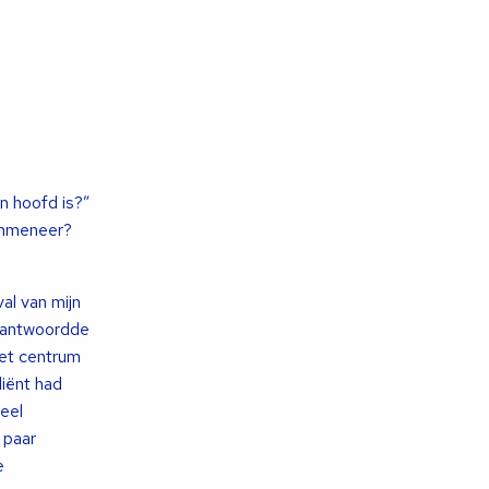
’n hoofd is?”
enmeneer?
al van mijn
” antwoordde
 het centrum
liënt had
eel
 paar
e