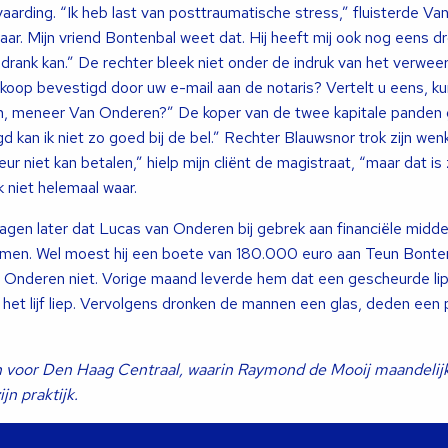
arding. “Ik heb last van posttraumatische stress,” fluisterde Va
ar. Mijn vriend Bontenbal weet dat. Hij heeft mij ook nog eens d
n drank kan.” De rechter bleek niet onder de indruk van het verweer
koop bevestigd door uw e-mail aan de notaris? Vertelt u eens, ku
, meneer Van Onderen?” De koper van de twee kapitale panden g
gd kan ik niet zo goed bij de bel.” Rechter Blauwsnor trok zijn we
 niet kan betalen,” hielp mijn cliënt de magistraat, “maar dat is z
 niet helemaal waar.
agen later dat Lucas van Onderen bij gebrek aan financiële midd
emen. Wel moest hij een boete van 180.000 euro aan Teun Bonte
Onderen niet. Vorige maand leverde hem dat een gescheurde lip 
n het lijf liep. Vervolgens dronken de mannen een glas, deden een 
 voor Den Haag Centraal, waarin Raymond de Mooij maandelijks
jn praktijk.