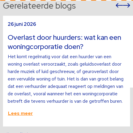
Gerelateerde blogs
Vor
sli
s
Lees
L
26 juni 2026
meer
m
over
o
Overlast door huurders: wat kan een
woningcorporatie doen?
Het komt regelmatig voor dat een huurder van een
woning overlast veroorzaakt, zoals geluidsoverlast door
harde muziek of luid geschreeuw, of geuroverlast door
een vervuilde woning of tuin. Het is dan van groot belang
dat een verhuurder adequaat reageert op meldingen van
de overlast, vooral wanneer het een woningcorporatie
betreft die tevens verhuurder is van de getroffen buren.
Lees meer