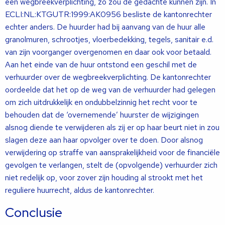
een wegbreekverplichting, zo zou de gedachte kunnen zijn. In
ECLI:NL:KTGUTR:1999:AK0956 besliste de kantonrechter
echter anders. De huurder had bij aanvang van de huur alle
granolmuren, schrootjes, vloerbedekking, tegels, sanitair e.d.
van zijn voorganger overgenomen en daar ook voor betaald.
Aan het einde van de huur ontstond een geschil met de
verhuurder over de wegbreekverplichting. De kantonrechter
oordeelde dat het op de weg van de verhuurder had gelegen
om zich uitdrukkelijk en ondubbelzinnig het recht voor te
behouden dat de ‘overnemende’ huurster de wijzigingen
alsnog diende te verwijderen als zij er op haar beurt niet in zou
slagen deze aan haar opvolger over te doen. Door alsnog
verwijdering op straffe van aansprakelijkheid voor de financiële
gevolgen te verlangen, stelt de (opvolgende) verhuurder zich
niet redelijk op, voor zover zijn houding al strookt met het
reguliere huurrecht, aldus de kantonrechter.
Conclusie