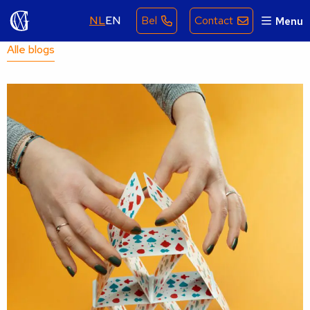
NL
EN
Bel
Contact
Menu
Alle blogs