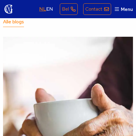
NL
EN
Bel
Contact
Menu
Alle blogs