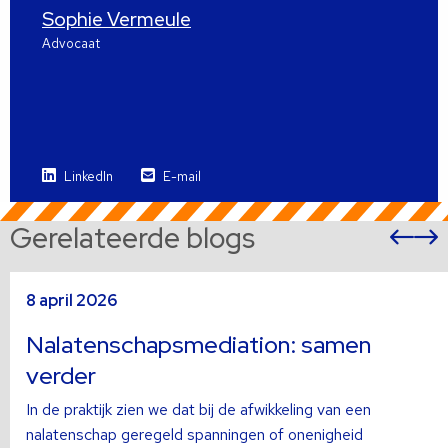
Sophie Vermeule
Advocaat
LinkedIn
E-mail
Gerelateerde blogs
Vor
sli
s
Lees
L
8 april 2026
meer
m
over
o
Nalatenschapsmediation: samen
verder
In de praktijk zien we dat bij de afwikkeling van een
nalatenschap geregeld spanningen of onenigheid