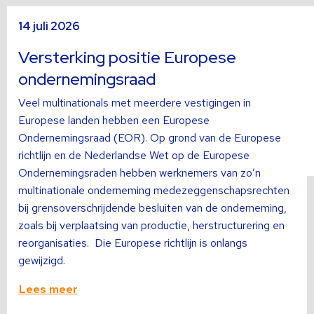
sli
s
Lees
L
14 juli 2026
meer
m
over
o
Versterking positie Europese
ondernemingsraad
Veel multinationals met meerdere vestigingen in
Europese landen hebben een Europese
Ondernemingsraad (EOR). Op grond van de Europese
richtlijn en de Nederlandse Wet op de Europese
Ondernemingsraden hebben werknemers van zo’n
multinationale onderneming medezeggenschapsrechten
bij grensoverschrijdende besluiten van de onderneming,
zoals bij verplaatsing van productie, herstructurering en
reorganisaties. Die Europese richtlijn is onlangs
gewijzigd.
Lees meer