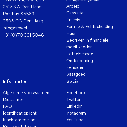
Arbeid
2517 KW Den Haag
Cassatie
Postbus 85563
Erfenis
2508 CG Den Haag
Familie & Echtscheiding
info@gmw.nl
Huur
+31 (0)70 361 5048
Bedrijven in financiële
moeilijkheden
Letselschade
Onderneming
Pensioen
Vastgoed
Informatie
Social
Algemene voorwaarden
Facebook
Disclaimer
Twitter
FAQ
LinkedIn
Identificatieplicht
Instagram
Klachtenregeling
YouTube
Privacy statement