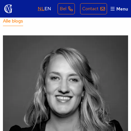
NL
EN
Bel
Contact
Menu
Alle blogs