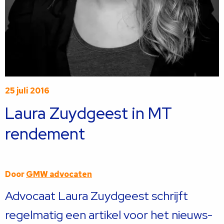
25 juli 2016
Laura Zuydgeest in MT
rendement
Door
GMW advocaten
Advocaat Laura Zuydgeest schrijft
regelmatig een artikel voor het nieuws-