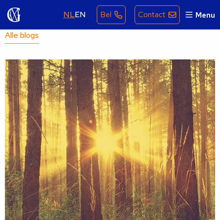
NL
EN
Bel
Contact
Menu
Alle blogs