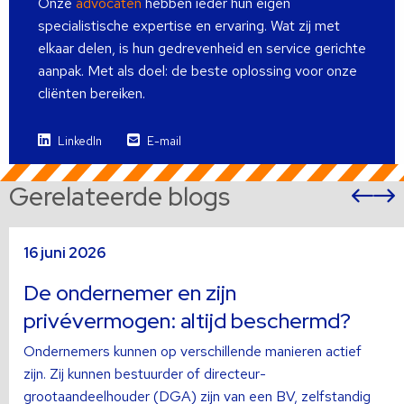
Onze
advocaten
hebben ieder hun eigen
specialistische expertise en ervaring. Wat zij met
elkaar delen, is hun gedrevenheid en service gerichte
aanpak. Met als doel: de beste oplossing voor onze
cliënten bereiken.
LinkedIn
E-mail
Gerelateerde blogs
Vor
sli
s
Lees
L
16 juni 2026
meer
m
over
o
De ondernemer en zijn
privévermogen: altijd beschermd?
Ondernemers kunnen op verschillende manieren actief
zijn. Zij kunnen bestuurder of directeur-
grootaandeelhouder (DGA) zijn van een BV, zelfstandig