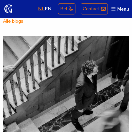
NL
EN
Bel
Contact
Menu
Alle blogs