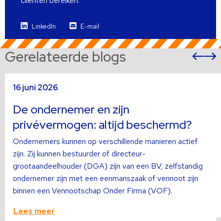
cliënten bereiken.
LinkedIn
E-mail
Gerelateerde blogs
Vor
sli
s
Lees
L
16 juni 2026
meer
m
over
o
De ondernemer en zijn
privévermogen: altijd beschermd?
Ondernemers kunnen op verschillende manieren actief
zijn. Zij kunnen bestuurder of directeur-
grootaandeelhouder (DGA) zijn van een BV, zelfstandig
ondernemer zijn met een eenmanszaak of vennoot zijn
binnen een Vennootschap Onder Firma (VOF).
Lees meer