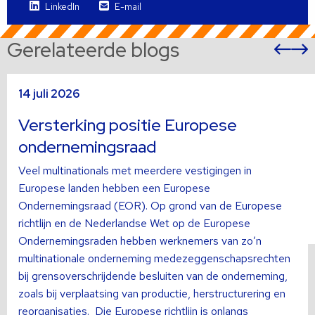
LinkedIn
E-mail
Gerelateerde blogs
Vor
sli
s
Lees
L
14 juli 2026
meer
m
over
o
Versterking positie Europese
ondernemingsraad
Veel multinationals met meerdere vestigingen in
Europese landen hebben een Europese
Ondernemingsraad (EOR). Op grond van de Europese
richtlijn en de Nederlandse Wet op de Europese
Ondernemingsraden hebben werknemers van zo’n
multinationale onderneming medezeggenschapsrechten
bij grensoverschrijdende besluiten van de onderneming,
zoals bij verplaatsing van productie, herstructurering en
reorganisaties. Die Europese richtlijn is onlangs