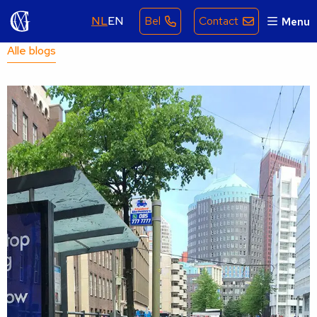
NL
EN
Bel
Contact
Menu
Alle blogs