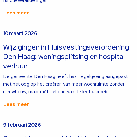
functieveranderingen.
Lees meer
Lees
10 maart 2026
meer
over
Wijzigingen in Huisvestingsverordening
Den Haag: woningsplitsing en hospita-
verhuur
De gemeente Den Haag heeft haar regelgeving aangepast
met het oog op het creëren van meer woonruimte zonder
nieuwbouw, maar mét behoud van de leefbaarheid.
Lees meer
Lees
9 februari 2026
meer
over