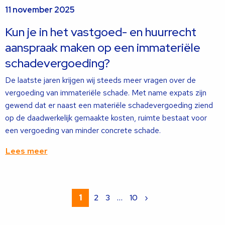
11 november 2025
meer
over
Kun je in het vastgoed- en huurrecht
aanspraak maken op een immateriële
schadevergoeding?
De laatste jaren krijgen wij steeds meer vragen over de
vergoeding van immateriële schade. Met name expats zijn
gewend dat er naast een materiële schadevergoeding ziend
op de daadwerkelijk gemaakte kosten, ruimte bestaat voor
een vergoeding van minder concrete schade.
Lees meer
Lees
meer
1
2
3
…
10
›
over