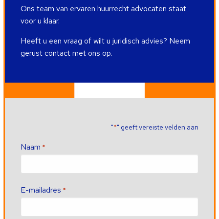
Ons team van ervaren huurrecht advocaten staat
voor u klaar.
Heeft u een vraag of wilt u juridisch advies? Neem
gerust contact met ons op.
"
" geeft vereiste velden aan
*
Naam
*
E-mailadres
*