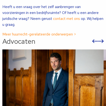
Heeft u een vraag over het zelf aanbrengen van
voorzieningen in een bedrijfsruimte? Of heeft u een andere
juridische vraag? Neem gerust
contact met ons
op. Wij helpen
u graag.
Meer huurrecht-gerelateerde onderwerpen >
Advocaten
Vor
sli
s