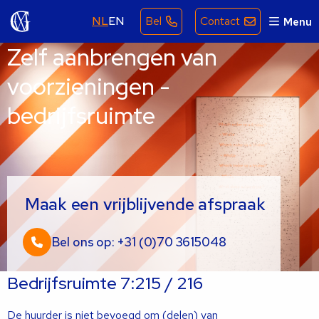
NL
EN
Bel
Contact
Menu
Zelf aanbrengen van
voorzieningen -
bedrijfsruimte
Maak een vrijblijvende afspraak
Bel ons op: +31 (0)70 3615048
Bedrijfsruimte 7:215 / 216
De huurder is niet bevoegd om (delen) van