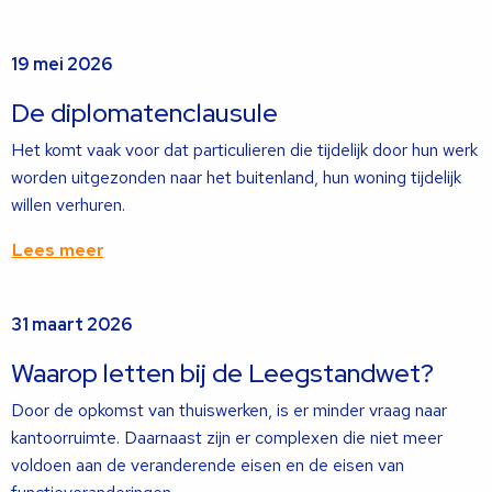
Lees
19 mei 2026
meer
over
De diplomatenclausule
Het komt vaak voor dat particulieren die tijdelijk door hun werk
worden uitgezonden naar het buitenland, hun woning tijdelijk
willen verhuren.
Lees meer
Lees
31 maart 2026
meer
over
Waarop letten bij de Leegstandwet?
Door de opkomst van thuiswerken, is er minder vraag naar
kantoorruimte. Daarnaast zijn er complexen die niet meer
voldoen aan de veranderende eisen en de eisen van