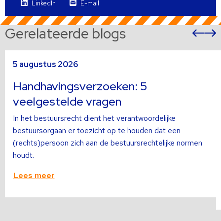
LinkedIn
E-mail
Gerelateerde blogs
Vor
sli
s
Lees
L
5 augustus 2026
meer
m
over
o
Handhavingsverzoeken: 5
veelgestelde vragen
In het bestuursrecht dient het verantwoordelijke
bestuursorgaan er toezicht op te houden dat een
(rechts)persoon zich aan de bestuursrechtelijke normen
houdt.
Lees meer