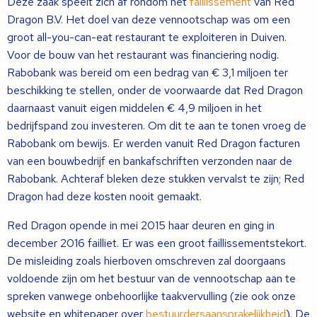
Deze zaak speelt zich af rondom het
faillissement
van Red
Dragon B.V. Het doel van deze vennootschap was om een
groot all-you-can-eat restaurant te exploiteren in Duiven.
Voor de bouw van het restaurant was financiering nodig.
Rabobank was bereid om een bedrag van € 3,1 miljoen ter
beschikking te stellen, onder de voorwaarde dat Red Dragon
daarnaast vanuit eigen middelen € 4,9 miljoen in het
bedrijfspand zou investeren. Om dit te aan te tonen vroeg de
Rabobank om bewijs. Er werden vanuit Red Dragon facturen
van een bouwbedrijf en bankafschriften verzonden naar de
Rabobank. Achteraf bleken deze stukken vervalst te zijn; Red
Dragon had deze kosten nooit gemaakt.
Red Dragon opende in mei 2015 haar deuren en ging in
december 2016 failliet. Er was een groot faillissementstekort.
De misleiding zoals hierboven omschreven zal doorgaans
voldoende zijn om het bestuur van de vennootschap aan te
spreken vanwege onbehoorlijke taakvervulling (zie ook onze
website en whitepaper over
bestuurdersaansprakelijkheid
). De