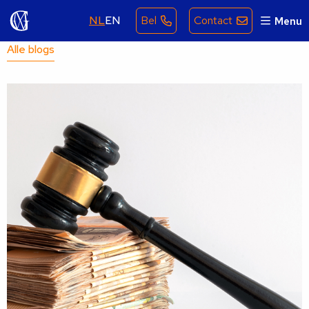
NL
EN
Bel
Contact
Menu
Alle blogs