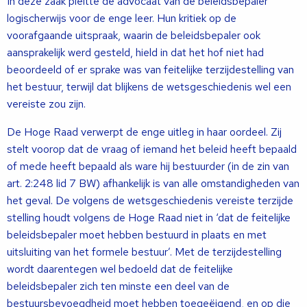
In deze zaak pleitte de advocaat van de beleidsbepaler
logischerwijs voor de enge leer. Hun kritiek op de
voorafgaande uitspraak, waarin de beleidsbepaler ook
aansprakelijk werd gesteld, hield in dat het hof niet had
beoordeeld of er sprake was van feitelijke terzijdestelling van
het bestuur, terwijl dat blijkens de wetsgeschiedenis wel een
vereiste zou zijn.
De Hoge Raad verwerpt de enge uitleg in haar oordeel. Zij
stelt voorop dat de vraag of iemand het beleid heeft bepaald
of mede heeft bepaald als ware hij bestuurder (in de zin van
art. 2:248 lid 7 BW) afhankelijk is van alle omstandigheden van
het geval. De volgens de wetsgeschiedenis vereiste terzijde
stelling houdt volgens de Hoge Raad niet in ‘dat de feitelijke
beleidsbepaler moet hebben bestuurd in plaats en met
uitsluiting van het formele bestuur’. Met de terzijdestelling
wordt daarentegen wel bedoeld dat de feitelijke
beleidsbepaler zich ten minste een deel van de
bestuursbevoegdheid moet hebben toegeëigend, en op die