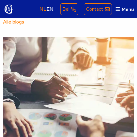
NL
EN
Bel
Contact
Menu
Alle blogs