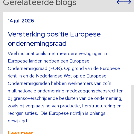
Gerelateerde blogs
Vor
sli
s
Lees
L
14 juli 2026
meer
m
over
o
Versterking positie Europese
ondernemingsraad
Veel multinationals met meerdere vestigingen in
Europese landen hebben een Europese
Ondernemingsraad (EOR). Op grond van de Europese
richtlijn en de Nederlandse Wet op de Europese
Ondernemingsraden hebben werknemers van zo’n
multinationale onderneming medezeggenschapsrechten
bij grensoverschrijdende besluiten van de onderneming,
zoals bij verplaatsing van productie, herstructurering en
reorganisaties. Die Europese richtlijn is onlangs
gewijzigd.
Lees meer