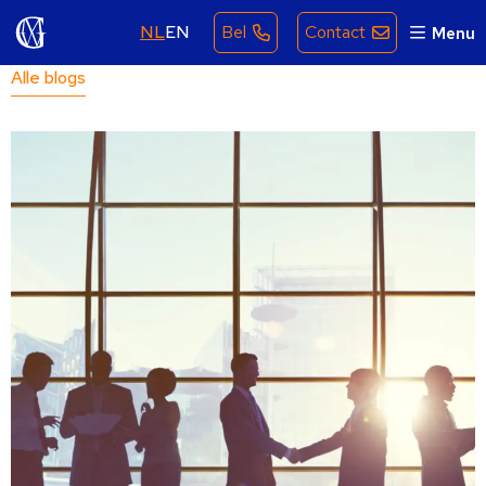
NL
EN
Bel
Contact
Menu
Alle blogs