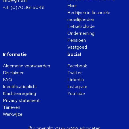
info@gmw.nl
Huur
+31 (0)70 361 5048
Bedrijven in financiële
moeilijkheden
Letselschade
Onderneming
Pensioen
Vastgoed
Informatie
Social
Algemene voorwaarden
Facebook
Disclaimer
Twitter
FAQ
LinkedIn
Identificatieplicht
Instagram
Klachtenregeling
YouTube
Privacy statement
Tarieven
Werkwijze
© Copyright 2026 GMW advocaten