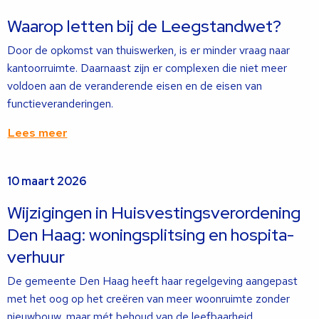
over
Waarop letten bij de Leegstandwet?
Door de opkomst van thuiswerken, is er minder vraag naar
kantoorruimte. Daarnaast zijn er complexen die niet meer
voldoen aan de veranderende eisen en de eisen van
functieveranderingen.
Lees meer
Lees
10 maart 2026
meer
over
Wijzigingen in Huisvestingsverordening
Den Haag: woningsplitsing en hospita-
verhuur
De gemeente Den Haag heeft haar regelgeving aangepast
met het oog op het creëren van meer woonruimte zonder
nieuwbouw, maar mét behoud van de leefbaarheid.