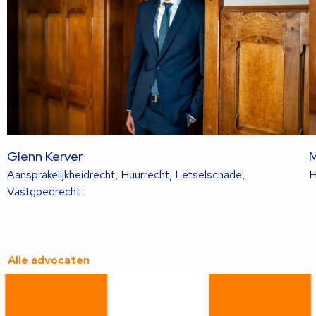
Glenn Kerver
M
Aansprakelijkheidrecht, Huurrecht, Letselschade,
H
Lees
Vastgoedrecht
meer
over
deze
advocaat
Alle advocaten