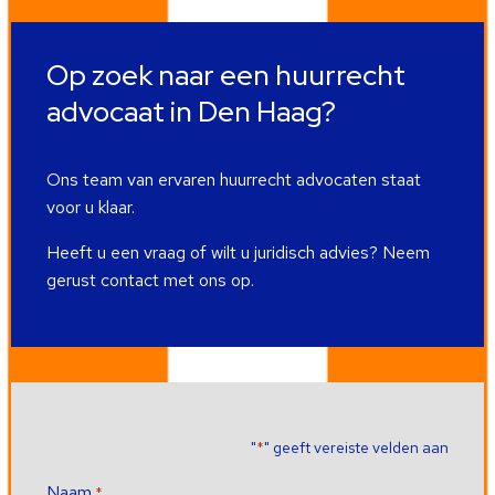
Op zoek naar een huurrecht
advocaat in Den Haag?
Ons team van ervaren huurrecht advocaten staat
voor u klaar.
Heeft u een vraag of wilt u juridisch advies? Neem
gerust contact met ons op.
"
" geeft vereiste velden aan
*
Naam
*