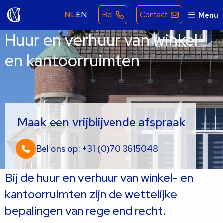
NL
EN
Bel
Contact
Menu
Huur en verhuur van winkel-
en kantoorruimten
Maak een vrijblijvende afspraak
Bel ons op: +31 (0)70 3615048
Bij de huur en verhuur van winkel- en
kantoorruimten zijn de wettelijke
bepalingen van regelend recht.