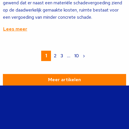
gewend dat er naast een materiële schadevergoeding ziend
op de daadwerkelijk gemaakte kosten, ruimte bestaat voor
een vergoeding van minder concrete schade.
Lees meer
Lees
meer
1
2
3
…
10
›
over
Meer artikelen