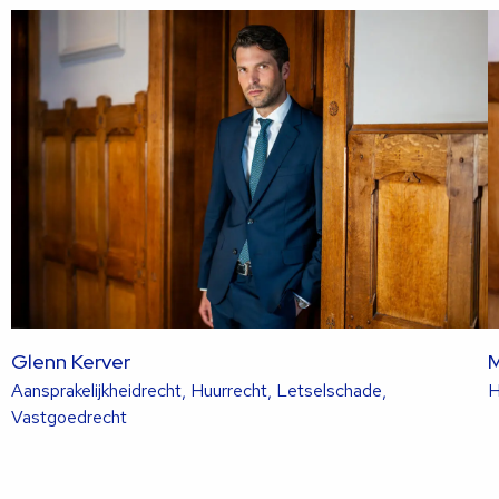
sli
s
Glenn Kerver
M
Aansprakelijkheidrecht, Huurrecht, Letselschade,
H
Lees
Vastgoedrecht
meer
over
deze