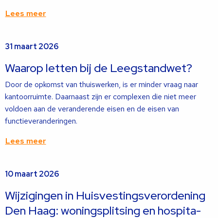
Lees meer
Lees
31 maart 2026
meer
over
Waarop letten bij de Leegstandwet?
Door de opkomst van thuiswerken, is er minder vraag naar
kantoorruimte. Daarnaast zijn er complexen die niet meer
voldoen aan de veranderende eisen en de eisen van
functieveranderingen.
Lees meer
Lees
10 maart 2026
meer
over
Wijzigingen in Huisvestingsverordening
Den Haag: woningsplitsing en hospita-