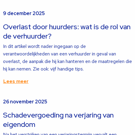
Lees
9 december 2025
meer
over
Overlast door huurders: wat is de rol van
de verhuurder?
In dit artikel wordt nader ingegaan op de
verantwoordelijkheden van een verhuurder in geval van
overlast, de aanpak die hij kan hanteren en de maatregelen die
hij kan nemen. Zie ook: vijf handige tips.
Lees meer
Lees
26 november 2025
meer
over
Schadevergoeding na verjaring van
eigendom
Na het verstrijken van een verjaringstermijn vervalt een