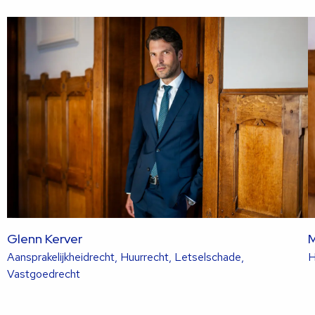
sli
s
Glenn Kerver
M
Aansprakelijkheidrecht, Huurrecht, Letselschade,
H
Lees
Vastgoedrecht
meer
over