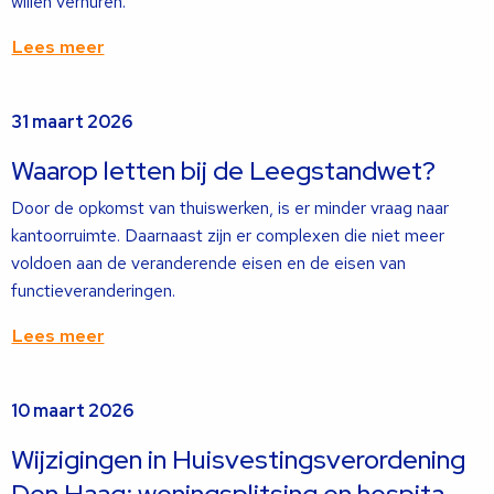
willen verhuren.
Lees meer
Lees
31 maart 2026
meer
over
Waarop letten bij de Leegstandwet?
Door de opkomst van thuiswerken, is er minder vraag naar
kantoorruimte. Daarnaast zijn er complexen die niet meer
voldoen aan de veranderende eisen en de eisen van
functieveranderingen.
Lees meer
Lees
10 maart 2026
meer
over
Wijzigingen in Huisvestingsverordening
Den Haag: woningsplitsing en hospita-