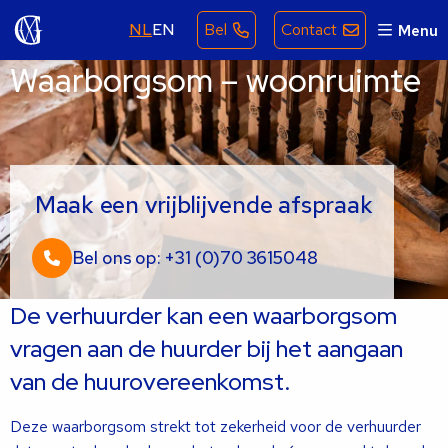
NL
EN
Bel
Contact
Menu
Waarborgsom – woonruimte
Maak een vrijblijvende afspraak
Bel ons op: +31 (0)70 3615048
De verhuurder kan een waarborgsom
vragen aan de huurder bij het aangaan
van de huurovereenkomst.
Deze waarborgsom strekt tot zekerheid voor de verhuurder