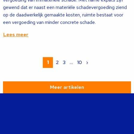
gewend dat er naast een materiële schadevergoeding ziend
op de daadwerkelijk gemaakte kosten, ruimte bestaat voor
een vergoeding van minder concrete schade.
Lees meer
Lees
meer
1
2
3
…
10
›
over
Meer artikelen