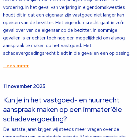
vordering. In het geval van verjaring in eigendomskwesties
houdt dit in dat een eigenaar zijn vastgoed niet langer kan
opeisen van de bezitter. Het eigendomsrecht gaat in zo’n
geval over van de eigenaar op de bezitter. In sommige
gevallen is er echter toch nog een mogelijkheid om alsnog
aanspraak te maken op het vastgoed. Het
schadevergoedingsrecht biedt in die gevallen een oplossing.
Lees meer
Lees
11 november 2025
meer
over
Kun je in het vastgoed- en huurrecht
aanspraak maken op een immateriële
schadevergoeding?
De laatste jaren krijgen wij steeds meer vragen over de
vergoeding van immateriële schade. Met name expats zijn