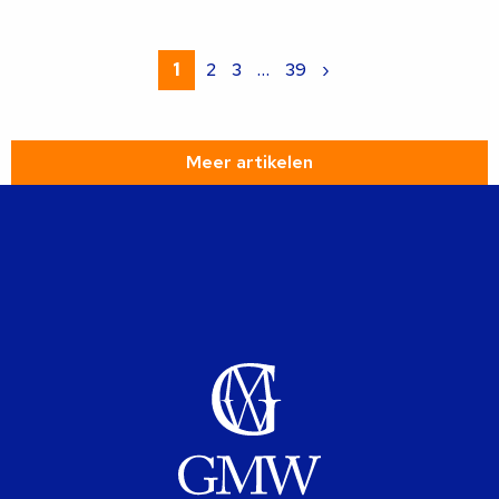
Lees
meer
1
2
3
…
39
›
over
Meer artikelen