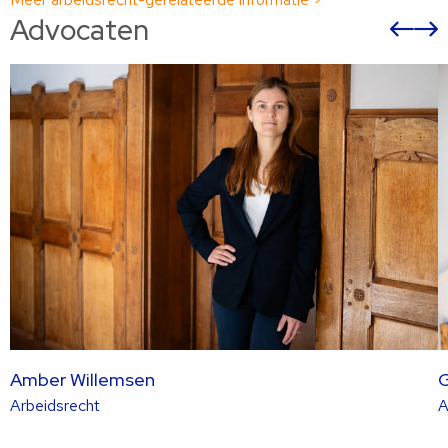
Advocaten
Vor
sli
s
Amber Willemsen
G
Lees
Arbeidsrecht
A
meer