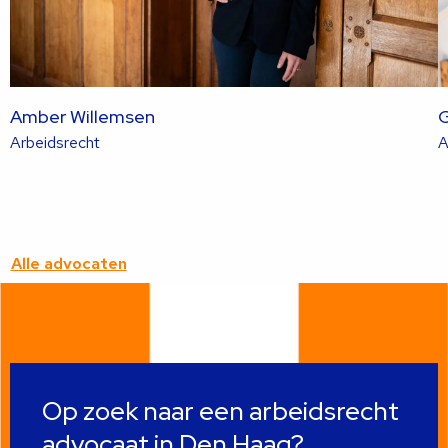
Amber Willemsen
G
Lees
Arbeidsrecht
A
meer
over
deze
advocaat
Alle advocaten
Op zoek naar een arbeidsrecht
advocaat in Den Haag?